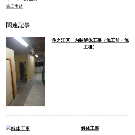
施工実績
関連記事
住之江区 内装解体工事（施工前・施
工後）
はじめまして！MY工業（エムワイこうぎょ
う）です。 弊社は京都府を拠点に関西一円
で各種解体工事を承っ …
解体工事