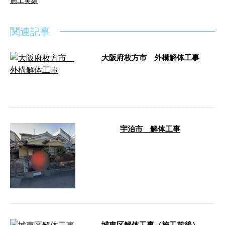
施工実績
関連記事
大阪府枚方市 外構解体工事
こんにちは！MY（エムワイ）工業です。 弊
社は京都府を拠点に関西一円で各種解体工
事を承っております。 …
宇治市 解体工事
宇治市 解体工事 施工前 施工後 先日、宇
治市で解体工事を行いました。 各種解体工
事は弊社にお任せく …
城東区解体工事（施工前後）