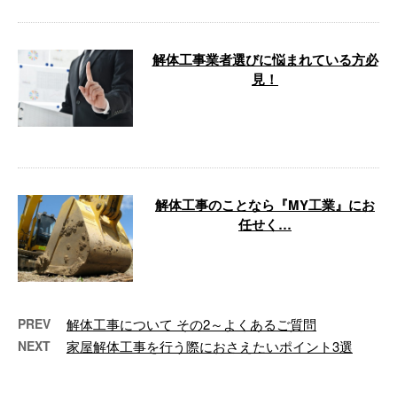
解体工事業者選びに悩まれている方必
見！
「解体工事の依頼先をどう選べばいいか分
からない」 「解体工事の依頼先選びを失敗
したくない」 そうお考 …
解体工事のことなら『MY工業』にお
任せく…
春たけなわの好季節となりましたね。 皆さ
まはいかがお過ごしでしょうか？ さて、今
回は『解体工事』をテ …
PREV
解体工事について その2～よくあるご質問
NEXT
家屋解体工事を行う際におさえたいポイント3選