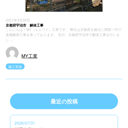
2021年3月30日
京都府宇治市 解体工事
こんにちは！MY（エムワイ）工業です。 弊社は京都府を拠点に関西一円で
各種解体工事を承っております。 先日、京都府宇治市で解体工事を行いま
し …
MY工業
施工実績
最近の投稿
2026/07/31